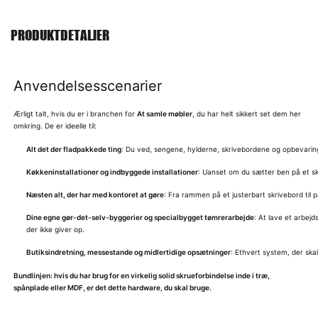
PRODUKTDETALJER
Anvendelsesscenarier
Ærligt talt, hvis du er i branchen for
At samle møbler
, du har helt sikkert set dem her
omkring. De er ideelle til:
Alt det der fladpakkede ting
: Du ved, sengene, hylderne, skrivebordene og opbevaring
Køkkeninstallationer og indbyggede installationer
: Uanset om du sætter ben på et ska
Næsten alt, der har med kontoret at gøre
: Fra rammen på et justerbart skrivebord til 
Dine egne gør-det-selv-byggerier og specialbygget tømrerarbejde
: At lave et arbej
der ikke giver op.
Butiksindretning, messestande og midlertidige opsætninger
: Ethvert system, der ska
Bundlinjen: hvis du har brug for en virkelig solid skrueforbindelse inde i træ,
spånplade eller MDF, er det dette hardware, du skal bruge.