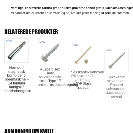
Vent lige, er prøverne faktisk gratis?
Selve prøverne er helt gratis, uden omkostninger
Vi handler om at starte en samtale og se, om det giver mening at arbejde sammen.
RELATEREDE PRODUKTER
Hex-skaft
Ruspert Hex
Sekskantskivehoved
Sekskantet
magnetisk
Head
Rilleskruer Gul
skivehoved
borholder til
selvtappende
zinkbelagt
Ruspert
boremaskine –
skrue Type 17
MDF Skrue
selvborende
14 tommer
antikorrosionsbelægning
Træspån
skrue dobbelt
hurtigskift
gevind
boreforlængelse
ANMODNING OM KVOTE