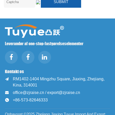
Leverandør af one-stop-fastgørelseselementer
Kontakt os
RM1402-1404 Mingzhu Square, Jiaxing, Zhejiang,

Kina, 314001
office@zjraise.cn / export@zjraise.cn

+86-573-82646333

Ophavsret ©2025 Zhejiang Jiaxing Tuyue Import And Export