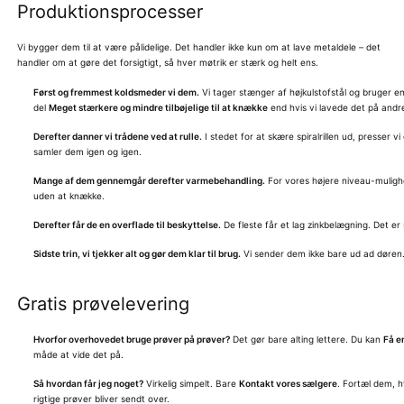
Produktionsprocesser
Vi bygger dem til at være pålidelige. Det handler ikke kun om at lave metaldele – det
handler om at gøre det forsigtigt, så hver møtrik er stærk og helt ens.
Først og fremmest koldsmeder vi dem.
Vi tager stænger af højkulstofstål og bruger eno
del
Meget stærkere og mindre tilbøjelige til at knække
end hvis vi lavede det på andr
Derefter danner vi trådene ved at rulle.
I stedet for at skære spiralrillen ud, presser
samler dem igen og igen.
Mange af dem gennemgår derefter varmebehandling.
For vores højere niveau-muligh
uden at knække.
Derefter får de en overflade til beskyttelse.
De fleste får et lag zinkbelægning. Det er 
Sidste trin, vi tjekker alt og gør dem klar til brug.
Vi sender dem ikke bare ud ad døren. 
Gratis prøvelevering
Hvorfor overhovedet bruge prøver på prøver?
Det gør bare alting lettere. Du kan
Få e
måde at vide det på.
Så hvordan får jeg noget?
Virkelig simpelt. Bare
Kontakt vores sælgere
. Fortæl dem, h
rigtige prøver bliver sendt over.