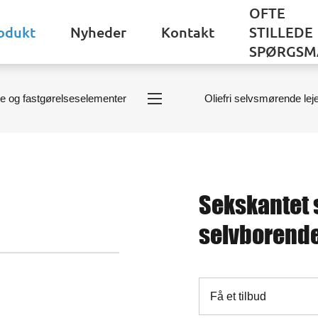
OFTE
odukt
Nyheder
Kontakt
STILLEDE
SPØRGSM
e og fastgørelseselementer
Oliefri selvsmørende lej
Sekskantet 
selvborende
Få et tilbud