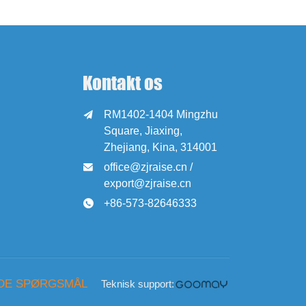
Kontakt os
RM1402-1404 Mingzhu

Square, Jiaxing,
Zhejiang, Kina, 314001
office@zjraise.cn /

export@zjraise.cn
+86-573-82646333

EDE SPØRGSMÅL
Teknisk support: