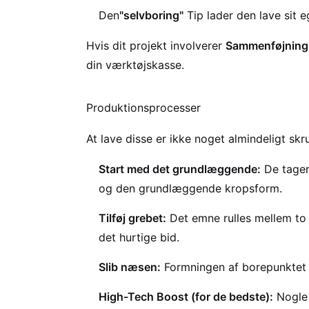
Den
"selvboring"
Tip lader den lave sit e
Hvis dit projekt involverer
Sammenføjning a
din værktøjskasse.
Produktionsprocesser
At lave disse er ikke noget almindeligt skr
Start med det grundlæggende:
De tager 
og den grundlæggende kropsform.
Tilføj grebet:
Det emne rulles mellem to r
det hurtige bid.
Slib næsen:
Formningen af borepunktet o
High-Tech Boost (for de bedste):
Nogle 