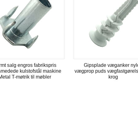
Ruspert Hex Head selvtappende
Sekskantskivehov
t
skrue Type 17
zinkbelagt MD
antikorrosionsbelægning