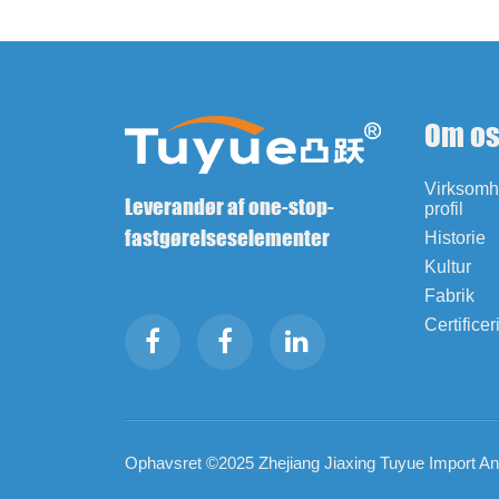
Om o
Virksom
Leverandør af one-stop-
profil
fastgørelseselementer
Historie
Kultur
Fabrik
Certificer
Ophavsret ©2025 Zhejiang Jiaxing Tuyue Import And 