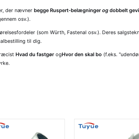
er, der nævner
begge Ruspert-belægninger
og
dobbelt gev
igennem osv.).
ørelsesfordeler (som Würth, Fastenal osv.). Deres salgstekn
bestilling til dig.
ræcist
Hvad du fastgør
og
Hvor den skal bo
(f.eks. "udendø
rke.