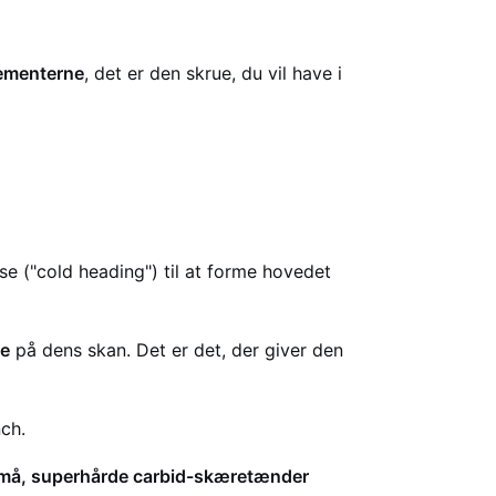
lementerne
, det er den skrue, du vil have i
sse ("cold heading") til at forme hovedet
de
på dens skan. Det er det, der giver den
nch.
små, superhårde carbid-skæretænder