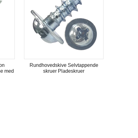
ed Rilleskruer Gul
Sekskantet skivehoved Ruspert
F Skrue Træspån
selvborende skrue dobbelt gevind