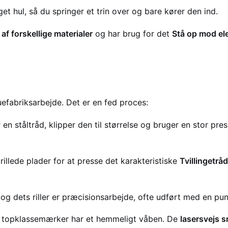
get hul, så du springer et trin over og bare kører den ind.
f forskellige materialer
og har brug for det
Stå op mod e
uefabriksarbejde. Det er en fed proces:
en ståltråd, klipper den til størrelse og bruger en stor pre
illede plader for at presse det karakteristiske
Tvillingetrå
g dets riller er præcisionsarbejde, ofte udført med en pu
topklassemærker har et hemmeligt våben. De
lasersvejs 