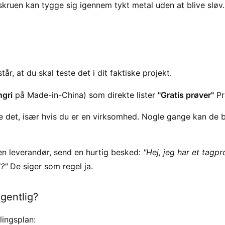
 skruen kan tygge sig igennem tykt metal uden at blive slø
r, at du skal teste det i dit faktiske projekt.
ngri
på Made-in-China) som direkte lister
"Gratis prøver"
Pr
det, især hvis du er en virksomhed. Nogle gange kan de be
en leverandør, send en hurtig besked:
"Hej, jeg har et tagpr
?"
De siger som regel ja.
gentlig?
lingsplan: