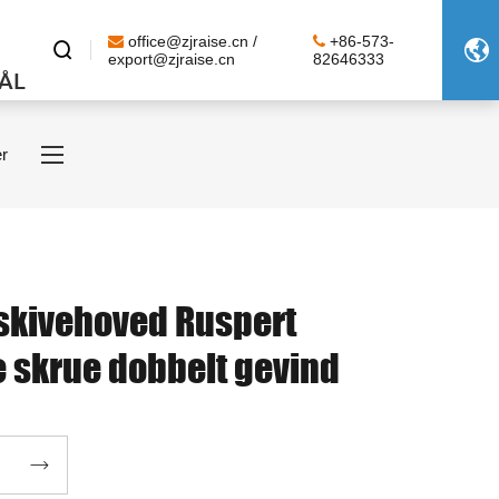
office@zjraise.cn /
+86-573-


export@zjraise.cn
82646333
ÅL
er
skivehoved Ruspert
 skrue dobbelt gevind
