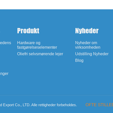
s
Produkt
Nyheder
hedens
Hardware og
Nyheder om
fastgørelseselementer
virksomheden
Oliefri selvsmørende lejer
Udstilling Nyheder
Blog
inger
OFTE STILL
Export Co., LTD. Alle rettigheder forbeholdes.