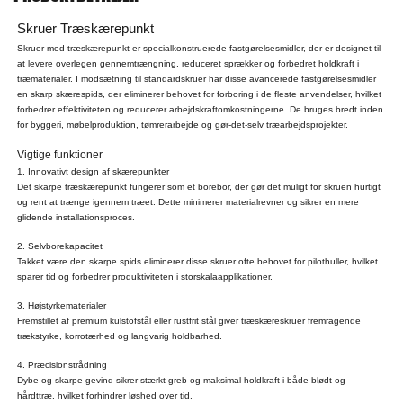
Skruer Træskærepunkt
Skruer med træskærepunkt er specialkonstruerede fastgørelsesmidler, der er designet til
at levere overlegen gennemtrængning, reduceret sprækker og forbedret holdkraft i
træmaterialer. I modsætning til standardskruer har disse avancerede fastgørelsesmidler
en skarp skærespids, der eliminerer behovet for forboring i de fleste anvendelser, hvilket
forbedrer effektiviteten og reducerer arbejdskraftomkostningerne. De bruges bredt inden
for byggeri, møbelproduktion, tømrerarbejde og gør-det-selv træarbejdsprojekter.
Vigtige funktioner
1. Innovativt design af skærepunkter
Det skarpe træskærepunkt fungerer som et borebor, der gør det muligt for skruen hurtigt
og rent at trænge igennem træet. Dette minimerer materialrevner og sikrer en mere
glidende installationsproces.
2. Selvborekapacitet
Takket være den skarpe spids eliminerer disse skruer ofte behovet for pilothuller, hvilket
sparer tid og forbedrer produktiviteten i storskalaapplikationer.
3. Højstyrkematerialer
Fremstillet af premium kulstofstål eller rustfrit stål giver træskæreskruer fremragende
trækstyrke, korrotærhed og langvarig holdbarhed.
4. Præcisionstrådning
Dybe og skarpe gevind sikrer stærkt greb og maksimal holdkraft i både blødt og
hårdttræ, hvilket forhindrer løshed over tid.