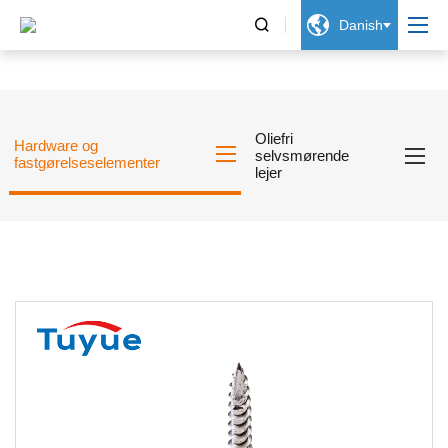


Danish
Oliefri
Hardware og
selvsmørende
fastgørelseselementer
lejer