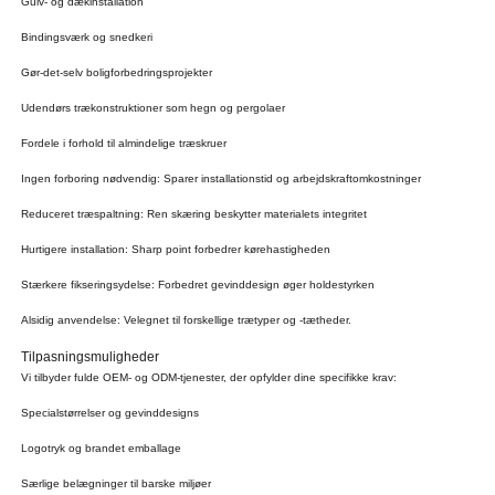
Gulv- og dækinstallation
Bindingsværk og snedkeri
Gør-det-selv boligforbedringsprojekter
Udendørs trækonstruktioner som hegn og pergolaer
Fordele i forhold til almindelige træskruer
Ingen forboring nødvendig: Sparer installationstid og arbejdskraftomkostninger
Reduceret træspaltning: Ren skæring beskytter materialets integritet
Hurtigere installation: Sharp point forbedrer kørehastigheden
Stærkere fikseringsydelse: Forbedret gevinddesign øger holdestyrken
Alsidig anvendelse: Velegnet til forskellige trætyper og -tætheder.
Tilpasningsmuligheder
Vi tilbyder fulde OEM- og ODM-tjenester, der opfylder dine specifikke krav:
Specialstørrelser og gevinddesigns
Logotryk og brandet emballage
Særlige belægninger til barske miljøer