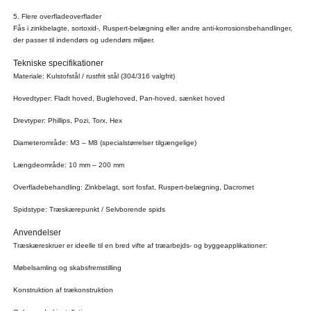
5. Flere overfladeoverflader
Fås i zinkbelagte, sortoxid-, Ruspert-belægning eller andre anti-korrosionsbehandlinger,
der passer til indendørs og udendørs miljøer.
Tekniske specifikationer
Materiale: Kulstofstål / rustfrit stål (304/316 valgfrit)
Hovedtyper: Fladt hoved, Buglehoved, Pan-hoved, sænket hoved
Drevtyper: Phillips, Pozi, Torx, Hex
Diameterområde: M3 – M8 (specialstørrelser tilgængelige)
Længdeområde: 10 mm – 200 mm
Overfladebehandling: Zinkbelagt, sort fosfat, Ruspert-belægning, Dacromet
Spidstype: Træskærepunkt / Selvborende spids
Anvendelser
Træskæreskruer er ideelle til en bred vifte af træarbejds- og byggeapplikationer:
Møbelsamling og skabsfremstilling
Konstruktion af trækonstruktion