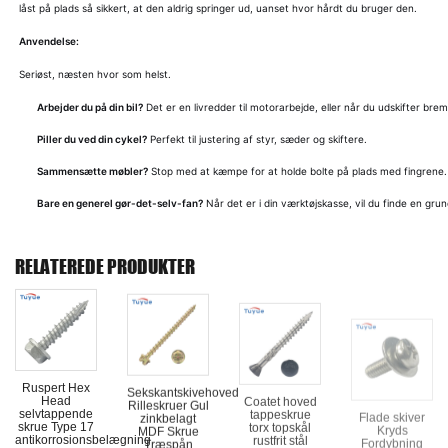
låst på plads så sikkert, at den aldrig springer ud, uanset hvor hårdt du bruger den.
Anvendelse:
Seriøst, næsten hvor som helst.
Arbejder du på din bil?
Det er en livredder til motorarbejde, eller når du udskifter brem
Piller du ved din cykel?
Perfekt til justering af styr, sæder og skiftere.
Sammensætte møbler?
Stop med at kæmpe for at holde bolte på plads med fingrene.
Bare en generel gør-det-selv-fan?
Når det er i din værktøjskasse, vil du finde en grund
RELATEREDE PRODUKTER
Ruspert Hex
Sekskantskivehoved
Coatet hoved
Flade skiver
Head
Rilleskruer Gul
tappeskrue
Kryds
selvtappende
zinkbelagt
torx topskål
Fordybning
skrue Type 17
MDF Skrue
rustfrit stål
Maskinskrue
antikorrosionsbelægning
Træspån
skærepunkt
med Flad