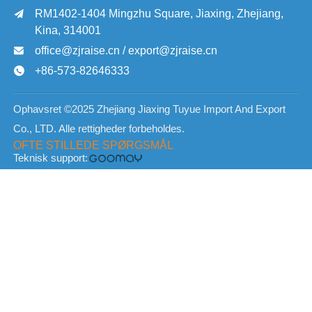
RM1402-1404 Mingzhu Square, Jiaxing, Zhejiang,

Kina, 314001
office@zjraise.cn / export@zjraise.cn

+86-573-82646333

Ophavsret ©2025 Zhejiang Jiaxing Tuyue Import And Export
Co., LTD. Alle rettigheder forbeholdes.
OFTE STILLEDE SPØRGSMÅL
Teknisk support: