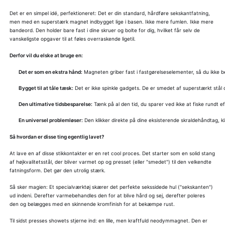
Det er en simpel idé, perfektioneret: Det er din standard, hårdføre sekskantfatning,
men med en superstærk magnet indbygget lige i basen. Ikke mere fumlen. Ikke mere
bandeord. Den holder bare fast i dine skruer og bolte for dig, hvilket får selv de
vanskeligste opgaver til at føles overraskende ligetil.
Derfor vil du elske at bruge en:
Det er som en ekstra hånd:
Magneten griber fast i fastgørelseselementer, så du ikke be
Bygget til at tåle tæsk:
Det er ikke spinkle gadgets. De er smedet af superstærkt st
Den ultimative tidsbesparelse:
Tænk på al den tid, du sparer ved ikke at fiske rundt e
En universel problemløser:
Den klikker direkte på dine eksisterende skraldehåndtag, klar
Så hvordan er disse ting egentlig lavet?
At lave en af disse stikkontakter er en ret cool proces. Det starter som en solid stang
af højkvalitetsstål, der bliver varmet op og presset (eller "smedet") til den velkendte
fatningsform. Det gør den utrolig stærk.
Så sker magien: Et specialværktøj skærer det perfekte sekssidede hul ("sekskanten")
ud indeni. Derefter varmebehandles den for at blive hård og sej, derefter poleres
den og belægges med en skinnende kromfinish for at bekæmpe rust.
Til sidst presses showets stjerne ind: en lille, men kraftfuld neodymmagnet. Den er