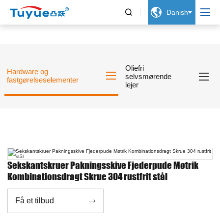


Danish
Oliefri
Hardware og
selvsmørende
fastgørelseselementer
lejer
Sekskantskruer Pakningsskive Fjederpude Møtrik
Kombinationsdragt Skrue 304 rustfrit stål
Få et tilbud
