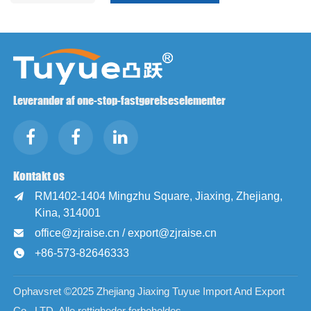
Leverandør af one-stop-fastgørelseselementer
Kontakt os
RM1402-1404 Mingzhu Square, Jiaxing, Zhejiang,

Kina, 314001
office@zjraise.cn / export@zjraise.cn

+86-573-82646333

Ophavsret ©2025 Zhejiang Jiaxing Tuyue Import And Export
Co., LTD. Alle rettigheder forbeholdes.