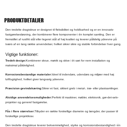
PRODUKTDETALJER
Den tredelte dragtskrue er designet til fleksibilitet og holdbarhed og er en innovativ
fastgørelsesløsning, der kombinerer flere komponenter i én komplet samling. Den er
fremstillet af rustfrit stål eller legeret stål af høj kvalitet og leverer pålidelig ydeevne på
tværs af en lang række anvendelser, hvilket sikrer sikre og stabile forbindelser hver gang.
Vigtige funktioner:
Tredelt design:
Kombinerer skrue, møtrik og skive i ét sæt for nem installation og
maksimal pålidelighed.
Korrosionsbestandige materialer:
Ideel til indendørs, udendørs og miljøer med høj
luftfugtighed, hvilket giver langvarig ydeevne.
Præcision gevindskæring:
Sikrer et fast, sikkert greb i metal-, træ- eller plastsamlinger.
Alsidige anvendelsesmuligheder:
Perfekt til maskiner, møbler, elektronik, gør-det-selv-
projekter og generel fastgørelse.
Fås i flere størrelser:
Tilbyder en række forskellige diametre og længder, der passer til
forskellige projektkrav.
Den tredelte dragtskrue leverer bekvemmelighed, styrke og korrosionsbestandighed i én