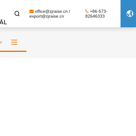
office@zjraise.cn /
+86-573-


export@zjraise.cn
82646333
ÅL
er