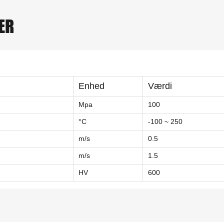
ER
Enhed
Værdi
Mpa
100
°C
-100 ~ 250
m/s
0.5
m/s
1.5
HV
600