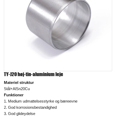
TY-J20 høj-tin-aluminium leje
Materiel struktur
Stål+AlSn20Cu
Funktioner
1. Medium udmattelsesstyrke og bæreevne
2. God korrosionsbestandighed
3. God glideydelse