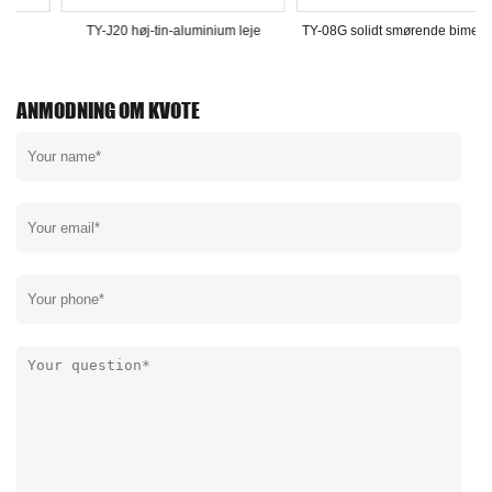
eje
TY-800M svejseflangeleje
TY-J20 høj-tin-aluminium 
ANMODNING OM KVOTE