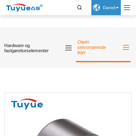


Danish
Oliefri
Hardware og
selvsmørende
fastgørelseselementer
lejer