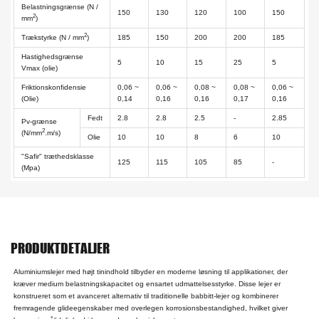
Belastningsgrænse (N /
150
130
120
100
150
2
mm
)
2
Trækstyrke (N / mm
)
185
150
200
200
185
Hastighedsgrænse
5
10
15
25
5
Vmax (olie)
Friktionskonfidensie
0,06 ~
0,06 ~
0,08 ~
0,08 ~
0,06 ~
(Olie)
0,14
0,16
0,16
0,17
0,16
Fedt
2.8
2.8
2.5
-
2.85
Pv-grænse
2
(N/mm
.m/s)
Olie
10
10
8
6
10
"Safir" træthedsklasse
125
115
105
85
-
(Mpa)
PRODUKTDETALJER
Aluminiumslejer med højt tinindhold tilbyder en moderne løsning til applikationer, der
kræver medium belastningskapacitet og ensartet udmattelsesstyrke. Disse lejer er
konstrueret som et avanceret alternativ til traditionelle babbitt-lejer og kombinerer
fremragende glideegenskaber med overlegen korrosionsbestandighed, hvilket giver