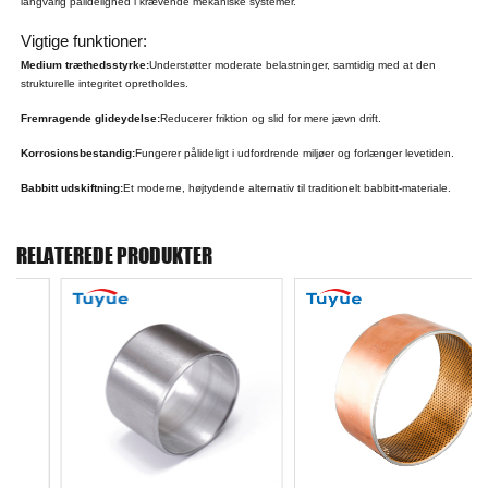
langvarig pålidelighed i krævende mekaniske systemer.
Vigtige funktioner:
Medium træthedsstyrke:
Understøtter moderate belastninger, samtidig med at den
strukturelle integritet opretholdes.
Fremragende glideydelse:
Reducerer friktion og slid for mere jævn drift.
Korrosionsbestandig:
Fungerer pålideligt i udfordrende miljøer og forlænger levetiden.
Babbitt udskiftning:
Et moderne, højtydende alternativ til traditionelt babbitt-materiale.
RELATEREDE PRODUKTER