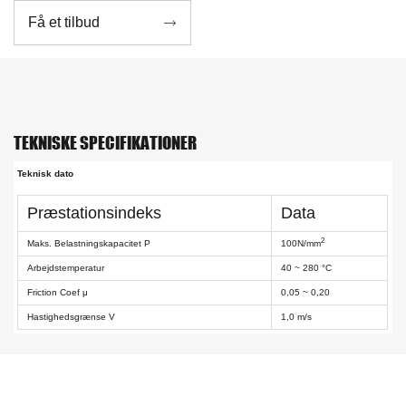
Få et tilbud

TEKNISKE SPECIFIKATIONER
Teknisk dato
Præstationsindeks
Data
2
Maks. Belastningskapacitet P
100N/mm
Arbejdstemperatur
40 ~ 280 °C
Friction Coef μ
0,05 ~ 0,20
Hastighedsgrænse V
1,0 m/s