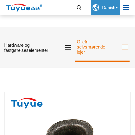


Danish
Oliefri
Hardware og
selvsmørende
fastgørelseselementer
lejer