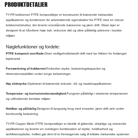
PRODUKTDETALJER
TY-FR kobbernet PTFE kompositlejer er konstrueret til krævende mekaniske
applikationer og kombinerer de selvsmørende egenskaber fra PTFE med en robust
kobbernetstruktur, der leverer enestående bæreevne og jævn drift. Disse lejer er
designet til at håndtere høje tryk, reducere slid og sikre pålidelig ydeevne i barske
miljøer.
Nøglefunktioner og fordele:
PTFE komposit overflade:
Giver vedligeholdelsesfri drift med lav friktion for forlænget
lejelevetid.
Forstærkning af kobbernet:
Forbedrer styrke, belastningskapacitet og
dimensionsstabilitet under tunge belastninger.
Høj slidstyrke:
Optimeret til krævende industri-, bil- og maskinapplikationer.
Temperatur- og korrosionsbestandighed:
Fungerer pålideligt i ekstreme temperaturer
og udfordrende kemiske miljøer.
Holdbar og pålidelig:
Designet til langvarig brug med ensartet, jævn drift selv under
kontinuerlig belastning.
TY-FR Copper Mesh PTFE kompositlejer er ideelle til glidende, drejelige og roterende
applikationer og leverer en overlegen kombination af styrke, holdbarhed og
lavfriktionsydelse, hvilket gør dem til et fremragende valg til kritiske mekaniske systemer.