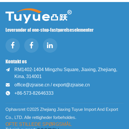
Leverandør af one-stop-fastgørelseselementer
Kontakt os
RM1402-1404 Mingzhu Square, Jiaxing, Zhejiang,

Kina, 314001
office@zjraise.cn / export@zjraise.cn

+86-573-82646333

Ophavsret ©2025 Zhejiang Jiaxing Tuyue Import And Export
Co., LTD. Alle rettigheder forbeholdes.
OFTE STILLEDE SPØRGSMÅL