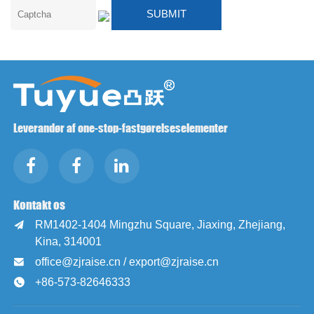
Leverandør af one-stop-fastgørelseselementer
Kontakt os
RM1402-1404 Mingzhu Square, Jiaxing, Zhejiang,

Kina, 314001
office@zjraise.cn / export@zjraise.cn

+86-573-82646333
