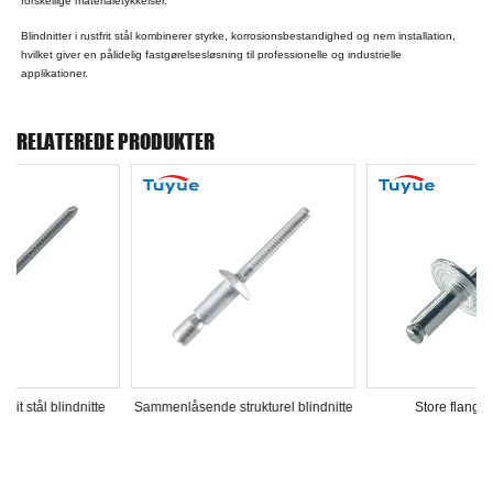
forskellige materialetykkelser.
Blindnitter i rustfrit stål kombinerer styrke, korrosionsbestandighed og nem installation,
hvilket giver en pålidelig fastgørelsesløsning til professionelle og industrielle
applikationer.
RELATEREDE PRODUKTER
nde strukturel blindnitte
Store flange popnitter
Farvede blindn