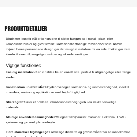
PRODUKTDETALJER
Blindnitter i rustfrit stål er konstrueret til sikker fastgørelse i metal-, plast- eller
kompositmaterialer og giver stærke, korrosionsbestandige forbindelser selv i barske
miljøer. Deres persiennede design gør det muligt at installere fra én side, hvilket gør dem
ideelle til svært tilgængelige områder og lukkede samlinger.
Vigtige funktioner:
Ensidig installation:
Kan indstilles fra en enkelt side, perfekt til utilgængelige eller trange
steder.
Konstruktion i rustfrit stål:
Tilbyder overlegen korrosions- og rustbestandighed, ideel til
udendørs, marine og applikationer med høj luftfugtighed.
Stærkt greb:
Sikrer et holdbart, vibrationsbestandigt greb i en række forskellige
materialer.
Alsidige anvendelsesmuligheder:
Velegnet til bilpaneler, maskiner, elektronik, HVAC-
systemer og generelt pladearbejde.
Flere størrelser tilgængelige:
Forskellige diametre og grebsområder for at imødekomme