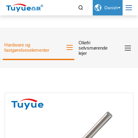


Danish
Oliefri
Hardware og
selvsmørende
fastgørelseselementer
lejer