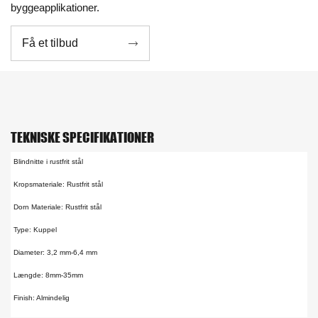
byggeapplikationer.
Få et tilbud

TEKNISKE SPECIFIKATIONER
Blindnitte i rustfrit stål
Kropsmateriale: Rustfrit stål
Dorn Materiale: Rustfrit stål
Type: Kuppel
Diameter: 3,2 mm-6,4 mm
Længde: 8mm-35mm
Finish: Almindelig