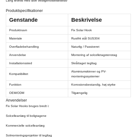
Lang levetid med lave vedligeholdelseskrav
Produktspecifikationer
Genstande
Beskrivelse
Produktnavn
Fix Solar Hook
Materiale
Rustfrit stål SUS304
Overfladebehandling
Naturlig / Passiveret
Anvendelse
Montering af solcelletagstenstag
Installationssted
Skråttaget tegltag
Aluminiumskinner og PV-
Kompatibilitet
monteringssystemer
Funktion
Korrosionsbestandig, høj styrke
OEM/ODM
Tilgængelig
Anvendelser
Fix Solar Hooks bruges bredt i:
Solcelleanlæg til boligtagene
Kommercielle solcelleanlæg
Solmonteringsprojekter til tegltag