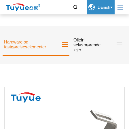


Danish
Oliefri
Hardware og
selvsmørende
fastgørelseselementer
lejer