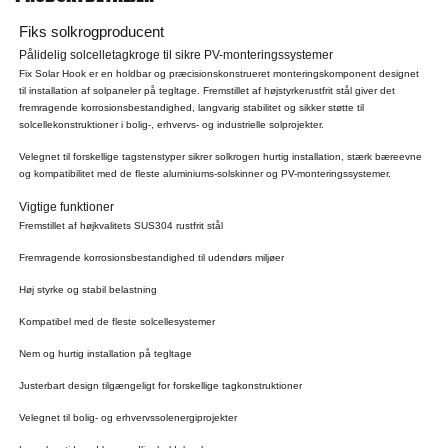
Fiks solkrogproducent
Pålidelig solcelletagkroge til sikre PV-monteringssystemer
Fix Solar Hook er en holdbar og præcisionskonstrueret monteringskomponent designet
til installation af solpaneler på tegltage. Fremstillet af højstyrkerustfrit stål giver det
fremragende korrosionsbestandighed, langvarig stabilitet og sikker støtte til
solcellekonstruktioner i bolig-, erhvervs- og industrielle solprojekter.
Velegnet til forskellige tagstenstyper sikrer solkrogen hurtig installation, stærk bæreevne
og kompatibilitet med de fleste aluminiums-solskinner og PV-monteringssystemer.
Vigtige funktioner
Fremstillet af højkvalitets SUS304 rustfrit stål
Fremragende korrosionsbestandighed til udendørs miljøer
Høj styrke og stabil belastning
Kompatibel med de fleste solcellesystemer
Nem og hurtig installation på tegltage
Justerbart design tilgængeligt for forskellige tagkonstruktioner
Velegnet til bolig- og erhvervssolenergiprojekter