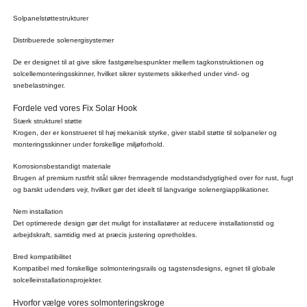
Solpanelstøttestrukturer
Distribuerede solenergisystemer
De er designet til at give sikre fastgørelsespunkter mellem tagkonstruktionen og
solcellemonteringsskinner, hvilket sikrer systemets sikkerhed under vind- og
snebelastninger.
Fordele ved vores Fix Solar Hook
Stærk strukturel støtte
Krogen, der er konstrueret til høj mekanisk styrke, giver stabil støtte til solpaneler og
monteringsskinner under forskellige miljøforhold.
Korrosionsbestandigt materiale
Brugen af premium rustfrit stål sikrer fremragende modstandsdygtighed over for rust, fugt
og barskt udendørs vejr, hvilket gør det ideelt til langvarige solenergiapplikationer.
Nem installation
Det optimerede design gør det muligt for installatører at reducere installationstid og
arbejdskraft, samtidig med at præcis justering opretholdes.
Bred kompatibilitet
Kompatibel med forskellige solmonteringsrails og tagstensdesigns, egnet til globale
solcelleinstallationsprojekter.
Hvorfor vælge vores solmonteringskroge