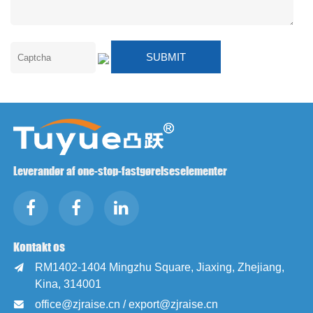
Leverandør af one-stop-fastgørelseselementer
Kontakt os
RM1402-1404 Mingzhu Square, Jiaxing, Zhejiang,

Kina, 314001
office@zjraise.cn / export@zjraise.cn
