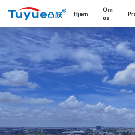
Om
Hjem
Pr
os