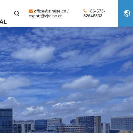
office@zjraise.cn /
+86-573-


export@zjraise.cn
82646333
ÅL