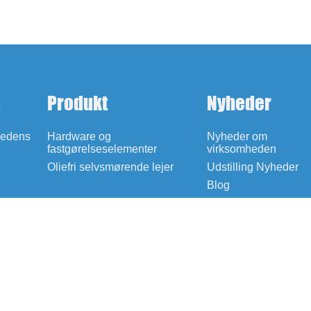
s
Produkt
Nyheder
hedens
Hardware og
Nyheder om
fastgørelseselementer
virksomheden
Oliefri selvsmørende lejer
Udstilling Nyheder
Blog
inger
OFTE STILL
Export Co., LTD. Alle rettigheder forbeholdes.