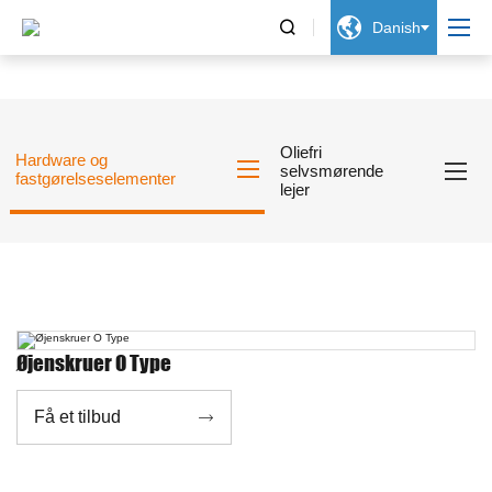


Danish
Oliefri
Hardware og
selvsmørende
fastgørelseselementer
lejer
Øjenskruer O Type
Få et tilbud
