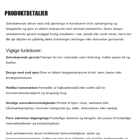
PRODUKTDETALJER
Selvskærende skruer med små øjenkroge er konstrueret til let ophængning og
fastgørelse og giver et sikkert ankerpunkt med minimalt pladsbehov. Deres skarpe,
selvskærende gevind muliggør hurtig installation i træ, plastik eller tyndt metal, mens det
lille øje tilbyder en pålidelig løkke til ledninger, ledninger eller dekorative genstande.
Vigtige funktioner:
Selvskærende gevind:
Trænger let ind i materialer uden forboring, hvilket sparer tid og
kræfter.
Design med små øjne:
Giver et sikkert fastgørelsespunkt til reb, wirer, kæder eller
letvægtsarmaturer.
Holdbar konstruktion:
Fremstillet af højkvalitetsstål eller rustfrit stål for
korrosionsbestandighed og langvarig brug.
Alsidige anvendelsesmuligheder:
Perfekt til hjem, have, værksted eller
håndværksprojekter, herunder hængende lys, skilte, dekorationer eller værktøj.
Flere størrelser tilgængelige:
Forskellige diametre og længder, der passer til forskellige
materialetykkelser og belastningskrav.
Små selvskærende skruer kombinerer bekvemmelighed, styrke og
korrosionsbestandighed, hvilket gør dem til et pålideligt valg til både professionelle og